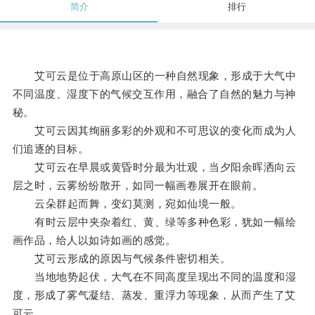
简介
排行
艾可云是位于高原山区的一种自然现象，形成于大气中
不同温度、湿度下的气候交互作用，融合了自然的魅力与神
秘。
艾可云因其绚丽多彩的外观和不可思议的变化而成为人
们追逐的目标。
艾可云在早晨或黄昏时分最为壮观，当夕阳余晖洒向云
层之时，云雾纷纷散开，如同一幅画卷展开在眼前。
云朵群起而舞，变幻莫测，宛如仙境一般。
有时云层中夹杂着红、黄、绿等多种色彩，犹如一幅绘
画作品，给人以如诗如画的感觉。
艾可云形成的原因与气候条件密切相关。
当地地势起伏，大气在不同高度呈现出不同的温度和湿
度，形成了雾气凝结、蒸发、重浮力等现象，从而产生了艾
可云。