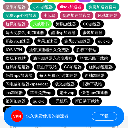
坚果加速器
小牛加速器
tiktok加速器
狗急加速器官网
免费vqn外网加速
小蓝鸟
优途加速器官网
风驰加速器
旋风加速器
八戒看书
海鸥加速器
CC加速器
每天免费2小时加速器
酷通vp加速器
蜜蜂加速器
蚂蚁vp加速器
苹果加速器
旋风pvn加速器
quickq
IOS-VPN
油管加速器永久免费版
胜春下载站
次玩下载站
油管加速器永久免费版
毕竟乐民下载站
旋风加速度器
鞍山下载站
CC加速器
旋风加速度器
蚂蚁npv加速器
每天免费2小时加速器
西柚加速器
闪电猫加速器-speedcat
极光加速器
书游下载站
ins加速器
苹果免费vqn
老王vnp
快连npv加速器
银河加速器
quickq
一元机场
新日港下载站
猎豹加速器
永久免费使用的加速器
下载
0.190051s
首页
安卓
苹果
排行
推荐