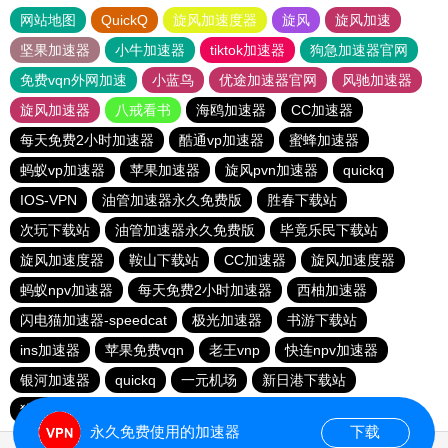
网站地图
QuickQ
旋风加速度器
旋风
旋风加速
坚果加速器
小牛加速器
tiktok加速器
狗急加速器官网
免费vqn外网加速
小蓝鸟
优途加速器官网
风驰加速器
旋风加速器
八戒看书
海鸥加速器
CC加速器
每天免费2小时加速器
酷通vp加速器
蜜蜂加速器
蚂蚁vp加速器
苹果加速器
旋风pvn加速器
quickq
IOS-VPN
油管加速器永久免费版
胜春下载站
次玩下载站
油管加速器永久免费版
毕竟乐民下载站
旋风加速度器
鞍山下载站
CC加速器
旋风加速度器
蚂蚁npv加速器
每天免费2小时加速器
西柚加速器
闪电猫加速器-speedcat
极光加速器
书游下载站
ins加速器
苹果免费vqn
老王vnp
快连npv加速器
银河加速器
quickq
一元机场
新日港下载站
猎豹加速器
永久免费使用的加速器
下载