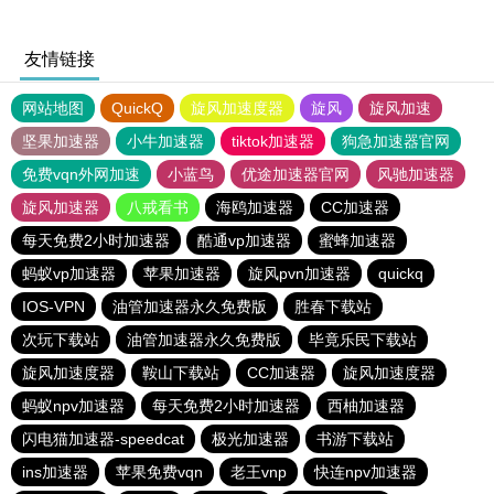
友情链接
网站地图
QuickQ
旋风加速度器
旋风
旋风加速
坚果加速器
小牛加速器
tiktok加速器
狗急加速器官网
免费vqn外网加速
小蓝鸟
优途加速器官网
风驰加速器
旋风加速器
八戒看书
海鸥加速器
CC加速器
每天免费2小时加速器
酷通vp加速器
蜜蜂加速器
蚂蚁vp加速器
苹果加速器
旋风pvn加速器
quickq
IOS-VPN
油管加速器永久免费版
胜春下载站
次玩下载站
油管加速器永久免费版
毕竟乐民下载站
旋风加速度器
鞍山下载站
CC加速器
旋风加速度器
蚂蚁npv加速器
每天免费2小时加速器
西柚加速器
闪电猫加速器-speedcat
极光加速器
书游下载站
ins加速器
苹果免费vqn
老王vnp
快连npv加速器