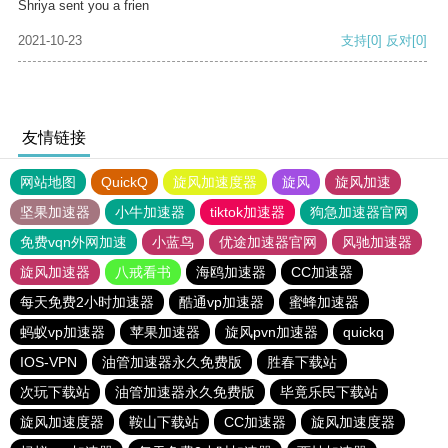
Shriya sent you a frien
2021-10-23
支持
[0]
反对
[0]
友情链接
网站地图
QuickQ
旋风加速度器
旋风
旋风加速
坚果加速器
小牛加速器
tiktok加速器
狗急加速器官网
免费vqn外网加速
小蓝鸟
优途加速器官网
风驰加速器
旋风加速器
八戒看书
海鸥加速器
CC加速器
每天免费2小时加速器
酷通vp加速器
蜜蜂加速器
蚂蚁vp加速器
苹果加速器
旋风pvn加速器
quickq
IOS-VPN
油管加速器永久免费版
胜春下载站
次玩下载站
油管加速器永久免费版
毕竟乐民下载站
旋风加速度器
鞍山下载站
CC加速器
旋风加速度器