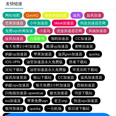
友情链接
网站地图
QuickQ
旋风加速度器
旋风
旋风加速
坚果加速器
小牛加速器
tiktok加速器
狗急加速器官网
免费vqn外网加速
小蓝鸟
优途加速器官网
风驰加速器
旋风加速器
八戒看书
海鸥加速器
CC加速器
每天免费2小时加速器
酷通vp加速器
蜜蜂加速器
蚂蚁vp加速器
苹果加速器
旋风pvn加速器
quickq
IOS-VPN
油管加速器永久免费版
胜春下载站
次玩下载站
油管加速器永久免费版
毕竟乐民下载站
旋风加速度器
鞍山下载站
CC加速器
旋风加速度器
蚂蚁npv加速器
每天免费2小时加速器
西柚加速器
闪电猫加速器-speedcat
极光加速器
书游下载站
ins加速器
苹果免费vqn
老王vnp
快连npv加速器
银河加速器
quickq
一元机场
新日港下载站