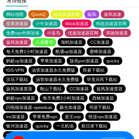
友情链接
网站地图
QuickQ
旋风加速度器
旋风
旋风加速
坚果加速器
小牛加速器
tiktok加速器
狗急加速器官网
免费vqn外网加速
小蓝鸟
优途加速器官网
风驰加速器
旋风加速器
八戒看书
海鸥加速器
CC加速器
每天免费2小时加速器
酷通vp加速器
蜜蜂加速器
蚂蚁vp加速器
苹果加速器
旋风pvn加速器
quickq
IOS-VPN
油管加速器永久免费版
胜春下载站
次玩下载站
油管加速器永久免费版
毕竟乐民下载站
旋风加速度器
鞍山下载站
CC加速器
旋风加速度器
蚂蚁npv加速器
每天免费2小时加速器
西柚加速器
闪电猫加速器-speedcat
极光加速器
书游下载站
ins加速器
苹果免费vqn
老王vnp
快连npv加速器
银河加速器
quickq
一元机场
新日港下载站
猎豹加速器