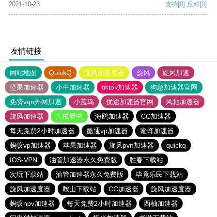
2021-10-23
支持
[0]
反对
[0]
友情链接
网站地图
QuickQ
旋风加速度器
旋风
旋风加速
坚果加速器
小牛加速器
tiktok加速器
狗急加速器官网
免费vqn外网加速
小蓝鸟
优途加速器官网
风驰加速器
旋风加速器
八戒看书
海鸥加速器
CC加速器
每天免费2小时加速器
酷通vp加速器
蜜蜂加速器
蚂蚁vp加速器
苹果加速器
旋风pvn加速器
quickq
IOS-VPN
油管加速器永久免费版
胜春下载站
次玩下载站
油管加速器永久免费版
毕竟乐民下载站
旋风加速度器
鞍山下载站
CC加速器
旋风加速度器
蚂蚁npv加速器
每天免费2小时加速器
西柚加速器