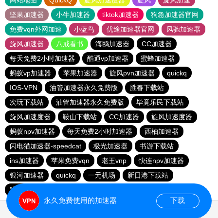
网站地图
QuickQ
旋风加速度器
旋风
旋风加速
坚果加速器
小牛加速器
tiktok加速器
狗急加速器官网
免费vqn外网加速
小蓝鸟
优途加速器官网
风驰加速器
旋风加速器
八戒看书
海鸥加速器
CC加速器
每天免费2小时加速器
酷通vp加速器
蜜蜂加速器
蚂蚁vp加速器
苹果加速器
旋风pvn加速器
quickq
IOS-VPN
油管加速器永久免费版
胜春下载站
次玩下载站
油管加速器永久免费版
毕竟乐民下载站
旋风加速度器
鞍山下载站
CC加速器
旋风加速度器
蚂蚁npv加速器
每天免费2小时加速器
西柚加速器
闪电猫加速器-speedcat
极光加速器
书游下载站
ins加速器
苹果免费vqn
老王vnp
快连npv加速器
银河加速器
quickq
一元机场
新日港下载站
猎豹加速器
永久免费使用的加速器
下载