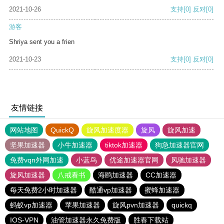
2021-10-26
支持
[0]
反对
[0]
游客
Shriya sent you a frien
2021-10-23
支持
[0]
反对
[0]
友情链接
网站地图
QuickQ
旋风加速度器
旋风
旋风加速
坚果加速器
小牛加速器
tiktok加速器
狗急加速器官网
免费vqn外网加速
小蓝鸟
优途加速器官网
风驰加速器
旋风加速器
八戒看书
海鸥加速器
CC加速器
每天免费2小时加速器
酷通vp加速器
蜜蜂加速器
蚂蚁vp加速器
苹果加速器
旋风pvn加速器
quickq
IOS-VPN
油管加速器永久免费版
胜春下载站