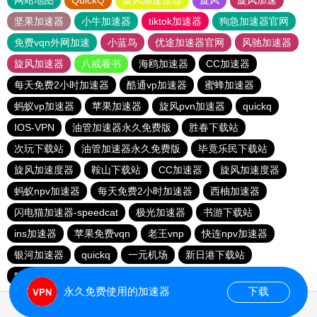
网站地图
QuickQ
旋风加速度器
旋风
旋风加速
坚果加速器
小牛加速器
tiktok加速器
狗急加速器官网
免费vqn外网加速
小蓝鸟
优途加速器官网
风驰加速器
旋风加速器
八戒看书
海鸥加速器
CC加速器
每天免费2小时加速器
酷通vp加速器
蜜蜂加速器
蚂蚁vp加速器
苹果加速器
旋风pvn加速器
quickq
IOS-VPN
油管加速器永久免费版
胜春下载站
次玩下载站
油管加速器永久免费版
毕竟乐民下载站
旋风加速度器
鞍山下载站
CC加速器
旋风加速度器
蚂蚁npv加速器
每天免费2小时加速器
西柚加速器
闪电猫加速器-speedcat
极光加速器
书游下载站
ins加速器
苹果免费vqn
老王vnp
快连npv加速器
银河加速器
quickq
一元机场
新日港下载站
猎豹加速器
永久免费使用的加速器
下载