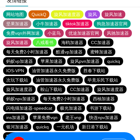
友情链接
网站地图
QuickQ
旋风加速度器
旋风
旋风加速
坚果加速器
小牛加速器
tiktok加速器
狗急加速器官网
免费vqn外网加速
小蓝鸟
优途加速器官网
风驰加速器
旋风加速器
八戒看书
海鸥加速器
CC加速器
每天免费2小时加速器
酷通vp加速器
蜜蜂加速器
蚂蚁vp加速器
苹果加速器
旋风pvn加速器
quickq
IOS-VPN
油管加速器永久免费版
胜春下载站
次玩下载站
油管加速器永久免费版
毕竟乐民下载站
旋风加速度器
鞍山下载站
CC加速器
旋风加速度器
蚂蚁npv加速器
每天免费2小时加速器
西柚加速器
闪电猫加速器-speedcat
极光加速器
书游下载站
ins加速器
苹果免费vqn
老王vnp
快连npv加速器
银河加速器
quickq
一元机场
新日港下载站
猎豹加速器