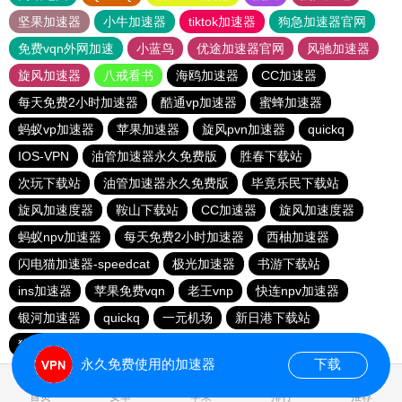
坚果加速器
小牛加速器
tiktok加速器
狗急加速器官网
免费vqn外网加速
小蓝鸟
优途加速器官网
风驰加速器
旋风加速器
八戒看书
海鸥加速器
CC加速器
每天免费2小时加速器
酷通vp加速器
蜜蜂加速器
蚂蚁vp加速器
苹果加速器
旋风pvn加速器
quickq
IOS-VPN
油管加速器永久免费版
胜春下载站
次玩下载站
油管加速器永久免费版
毕竟乐民下载站
旋风加速度器
鞍山下载站
CC加速器
旋风加速度器
蚂蚁npv加速器
每天免费2小时加速器
西柚加速器
闪电猫加速器-speedcat
极光加速器
书游下载站
ins加速器
苹果免费vqn
老王vnp
快连npv加速器
银河加速器
quickq
一元机场
新日港下载站
猎豹加速器
永久免费使用的加速器
下载
首页
安卓
苹果
排行
推荐