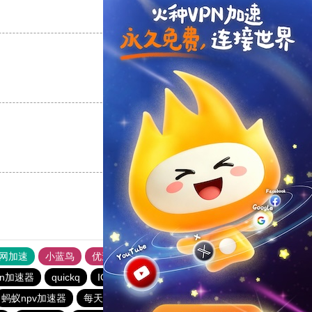
支持
[0]
反对
[0]
支持
[0]
反对
[0]
支持
[0]
反对
[0]
外网加速
小蓝鸟
优途加速器官网
风驰加速器
旋风加速器
vn加速器
quickq
IOS-VPN
油管加速器永久免费版
蚂蚁npv加速器
每天免费2小时加速器
西柚加速器