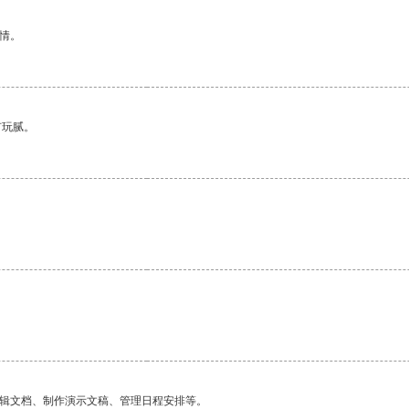
情。
有玩腻。
编辑文档、制作演示文稿、管理日程安排等。