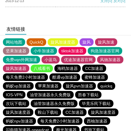
2023-12-13
支持
[0]
反对
[0]
友情链接
网站地图
QuickQ
旋风加速度器
旋风
旋风加速
坚果加速器
小牛加速器
tiktok加速器
狗急加速器官网
免费vqn外网加速
小蓝鸟
优途加速器官网
风驰加速器
旋风加速器
八戒看书
海鸥加速器
CC加速器
每天免费2小时加速器
酷通vp加速器
蜜蜂加速器
蚂蚁vp加速器
苹果加速器
旋风pvn加速器
quickq
IOS-VPN
油管加速器永久免费版
胜春下载站
次玩下载站
油管加速器永久免费版
毕竟乐民下载站
旋风加速度器
鞍山下载站
CC加速器
旋风加速度器
蚂蚁npv加速器
每天免费2小时加速器
西柚加速器
闪电猫加速器-speedcat
极光加速器
书游下载站