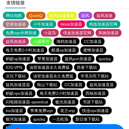
友情链接
网站地图
QuickQ
旋风加速度器
旋风
旋风加速
坚果加速器
小牛加速器
tiktok加速器
狗急加速器官网
免费vqn外网加速
小蓝鸟
优途加速器官网
风驰加速器
旋风加速器
八戒看书
海鸥加速器
CC加速器
每天免费2小时加速器
酷通vp加速器
蜜蜂加速器
蚂蚁vp加速器
苹果加速器
旋风pvn加速器
quickq
IOS-VPN
油管加速器永久免费版
胜春下载站
次玩下载站
油管加速器永久免费版
毕竟乐民下载站
旋风加速度器
鞍山下载站
CC加速器
旋风加速度器
蚂蚁npv加速器
每天免费2小时加速器
西柚加速器
闪电猫加速器-speedcat
极光加速器
书游下载站
ins加速器
苹果免费vqn
老王vnp
快连npv加速器
银河加速器
quickq
一元机场
新日港下载站
猎豹加速器