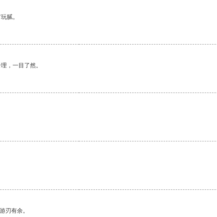
有玩腻。
合理，一目了然。
中游刃有余。