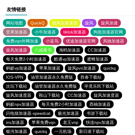
友情链接
网站地图
QuickQ
旋风加速度器
旋风
旋风加速
坚果加速器
小牛加速器
tiktok加速器
狗急加速器官网
免费vqn外网加速
小蓝鸟
优途加速器官网
风驰加速器
旋风加速器
八戒看书
海鸥加速器
CC加速器
每天免费2小时加速器
酷通vp加速器
蜜蜂加速器
蚂蚁vp加速器
苹果加速器
旋风pvn加速器
quickq
IOS-VPN
油管加速器永久免费版
胜春下载站
次玩下载站
油管加速器永久免费版
毕竟乐民下载站
旋风加速度器
鞍山下载站
CC加速器
旋风加速度器
蚂蚁npv加速器
每天免费2小时加速器
西柚加速器
闪电猫加速器-speedcat
极光加速器
书游下载站
ins加速器
苹果免费vqn
老王vnp
快连npv加速器
银河加速器
quickq
一元机场
新日港下载站