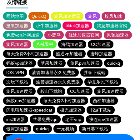
友情链接
网站地图
QuickQ
旋风加速度器
旋风
旋风加速
坚果加速器
小牛加速器
tiktok加速器
狗急加速器官网
免费vqn外网加速
小蓝鸟
优途加速器官网
风驰加速器
旋风加速器
八戒看书
海鸥加速器
CC加速器
每天免费2小时加速器
酷通vp加速器
蜜蜂加速器
蚂蚁vp加速器
苹果加速器
旋风pvn加速器
quickq
IOS-VPN
油管加速器永久免费版
胜春下载站
次玩下载站
油管加速器永久免费版
毕竟乐民下载站
旋风加速度器
鞍山下载站
CC加速器
旋风加速度器
蚂蚁npv加速器
每天免费2小时加速器
西柚加速器
闪电猫加速器-speedcat
极光加速器
书游下载站
ins加速器
苹果免费vqn
老王vnp
快连npv加速器
银河加速器
quickq
一元机场
新日港下载站
猎豹加速器