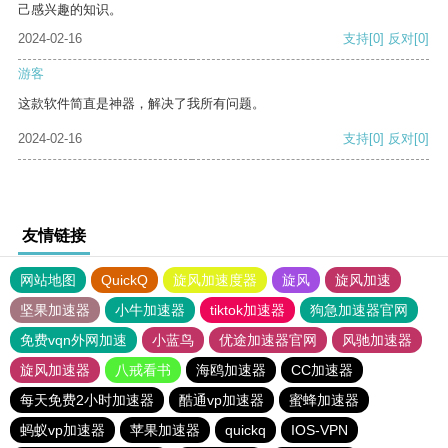
己感兴趣的知识。
2024-02-16
支持
[0]
反对
[0]
游客
这款软件简直是神器，解决了我所有问题。
2024-02-16
支持
[0]
反对
[0]
友情链接
网站地图
QuickQ
旋风加速度器
旋风
旋风加速
坚果加速器
小牛加速器
tiktok加速器
狗急加速器官网
免费vqn外网加速
小蓝鸟
优途加速器官网
风驰加速器
旋风加速器
八戒看书
海鸥加速器
CC加速器
每天免费2小时加速器
酷通vp加速器
蜜蜂加速器
蚂蚁vp加速器
苹果加速器
quickq
IOS-VPN