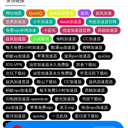
友情链接
网站地图
QuickQ
旋风加速度器
旋风
旋风加速
坚果加速器
小牛加速器
tiktok加速器
狗急加速器官网
免费vqn外网加速
小蓝鸟
优途加速器官网
风驰加速器
旋风加速器
八戒看书
海鸥加速器
CC加速器
每天免费2小时加速器
酷通vp加速器
蜜蜂加速器
蚂蚁vp加速器
苹果加速器
旋风pvn加速器
quickq
IOS-VPN
油管加速器永久免费版
胜春下载站
次玩下载站
油管加速器永久免费版
毕竟乐民下载站
旋风加速度器
鞍山下载站
CC加速器
旋风加速度器
蚂蚁npv加速器
每天免费2小时加速器
西柚加速器
闪电猫加速器-speedcat
极光加速器
书游下载站
ins加速器
苹果免费vqn
老王vnp
快连npv加速器
银河加速器
quickq
一元机场
新日港下载站
猎豹加速器