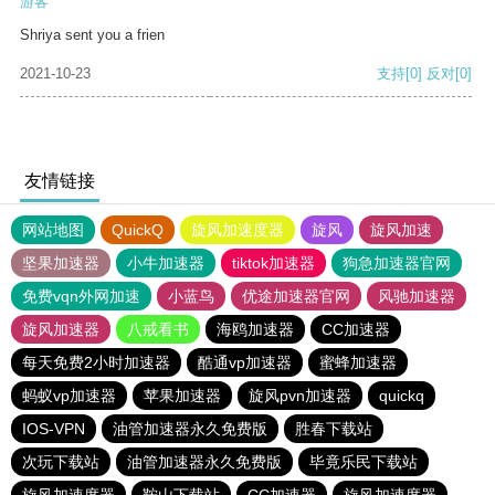
游客
Shriya sent you a frien
2021-10-23
支持
[0]
反对
[0]
友情链接
网站地图
QuickQ
旋风加速度器
旋风
旋风加速
坚果加速器
小牛加速器
tiktok加速器
狗急加速器官网
免费vqn外网加速
小蓝鸟
优途加速器官网
风驰加速器
旋风加速器
八戒看书
海鸥加速器
CC加速器
每天免费2小时加速器
酷通vp加速器
蜜蜂加速器
蚂蚁vp加速器
苹果加速器
旋风pvn加速器
quickq
IOS-VPN
油管加速器永久免费版
胜春下载站
次玩下载站
油管加速器永久免费版
毕竟乐民下载站