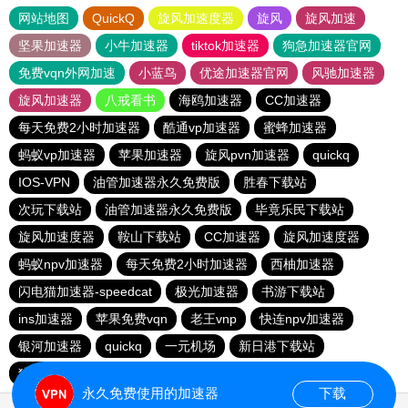
网站地图
QuickQ
旋风加速度器
旋风
旋风加速
坚果加速器
小牛加速器
tiktok加速器
狗急加速器官网
免费vqn外网加速
小蓝鸟
优途加速器官网
风驰加速器
旋风加速器
八戒看书
海鸥加速器
CC加速器
每天免费2小时加速器
酷通vp加速器
蜜蜂加速器
蚂蚁vp加速器
苹果加速器
旋风pvn加速器
quickq
IOS-VPN
油管加速器永久免费版
胜春下载站
次玩下载站
油管加速器永久免费版
毕竟乐民下载站
旋风加速度器
鞍山下载站
CC加速器
旋风加速度器
蚂蚁npv加速器
每天免费2小时加速器
西柚加速器
闪电猫加速器-speedcat
极光加速器
书游下载站
ins加速器
苹果免费vqn
老王vnp
快连npv加速器
银河加速器
quickq
一元机场
新日港下载站
猎豹加速器
永久免费使用的加速器
下载