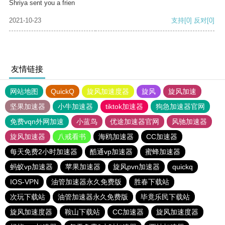
Shriya sent you a frien
2021-10-23
支持
[0]
反对
[0]
友情链接
网站地图
QuickQ
旋风加速度器
旋风
旋风加速
坚果加速器
小牛加速器
tiktok加速器
狗急加速器官网
免费vqn外网加速
小蓝鸟
优途加速器官网
风驰加速器
旋风加速器
八戒看书
海鸥加速器
CC加速器
每天免费2小时加速器
酷通vp加速器
蜜蜂加速器
蚂蚁vp加速器
苹果加速器
旋风pvn加速器
quickq
IOS-VPN
油管加速器永久免费版
胜春下载站
次玩下载站
油管加速器永久免费版
毕竟乐民下载站
旋风加速度器
鞍山下载站
CC加速器
旋风加速度器