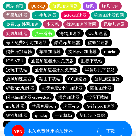
网站地图
QuickQ
旋风加速度器
旋风
旋风加速
坚果加速器
小牛加速器
tiktok加速器
狗急加速器官网
免费vqn外网加速
小蓝鸟
优途加速器官网
风驰加速器
旋风加速器
八戒看书
海鸥加速器
CC加速器
每天免费2小时加速器
酷通vp加速器
蜜蜂加速器
蚂蚁vp加速器
苹果加速器
旋风pvn加速器
quickq
IOS-VPN
油管加速器永久免费版
胜春下载站
次玩下载站
油管加速器永久免费版
毕竟乐民下载站
旋风加速度器
鞍山下载站
CC加速器
旋风加速度器
蚂蚁npv加速器
每天免费2小时加速器
西柚加速器
闪电猫加速器-speedcat
极光加速器
书游下载站
ins加速器
苹果免费vqn
老王vnp
快连npv加速器
银河加速器
quickq
一元机场
新日港下载站
猎豹加速器
永久免费使用的加速器
下载