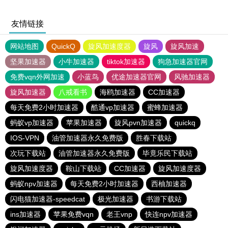
友情链接
网站地图
QuickQ
旋风加速度器
旋风
旋风加速
坚果加速器
小牛加速器
tiktok加速器
狗急加速器官网
免费vqn外网加速
小蓝鸟
优途加速器官网
风驰加速器
旋风加速器
八戒看书
海鸥加速器
CC加速器
每天免费2小时加速器
酷通vp加速器
蜜蜂加速器
蚂蚁vp加速器
苹果加速器
旋风pvn加速器
quickq
IOS-VPN
油管加速器永久免费版
胜春下载站
次玩下载站
油管加速器永久免费版
毕竟乐民下载站
旋风加速度器
鞍山下载站
CC加速器
旋风加速度器
蚂蚁npv加速器
每天免费2小时加速器
西柚加速器
闪电猫加速器-speedcat
极光加速器
书游下载站
ins加速器
苹果免费vqn
老王vnp
快连npv加速器