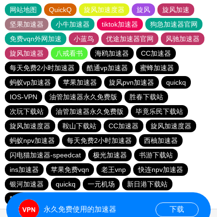
网站地图
QuickQ
旋风加速度器
旋风
旋风加速
坚果加速器
小牛加速器
tiktok加速器
狗急加速器官网
免费vqn外网加速
小蓝鸟
优途加速器官网
风驰加速器
旋风加速器
八戒看书
海鸥加速器
CC加速器
每天免费2小时加速器
酷通vp加速器
蜜蜂加速器
蚂蚁vp加速器
苹果加速器
旋风pvn加速器
quickq
IOS-VPN
油管加速器永久免费版
胜春下载站
次玩下载站
油管加速器永久免费版
毕竟乐民下载站
旋风加速度器
鞍山下载站
CC加速器
旋风加速度器
蚂蚁npv加速器
每天免费2小时加速器
西柚加速器
闪电猫加速器-speedcat
极光加速器
书游下载站
ins加速器
苹果免费vqn
老王vnp
快连npv加速器
银河加速器
quickq
一元机场
新日港下载站
猎豹加速器
永久免费使用的加速器
下载