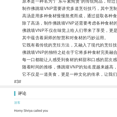
原本是一种名为“广东斗素炖煲”的传统炖品，经过多
制作佛跳墙VNP需要讲究多道烹饪技巧，其中烹制
高汤是用多种食材慢慢熬煮而成，通过提取各种食材
除了高汤，制作佛跳墙VNP还需要考虑各种食材的
佛跳墙VNP不仅在味觉上给人们带来了享受，更是
其中蕴含着厨师的智慧和对食材的巧妙运用。
它既有着传统的烹饪方法，又融入了现代的烹饪技
佛跳墙VNP的独特之处在于它将多种食材完美融合
每一口都能让人感受到食材的鲜甜和口感的层次感
随着时间的推移，佛跳墙VNP的知名度越来越高，
它不仅是一道美食，更是一种文化的传承，让我们
#3#
评论
游客
Horny Shriya called you