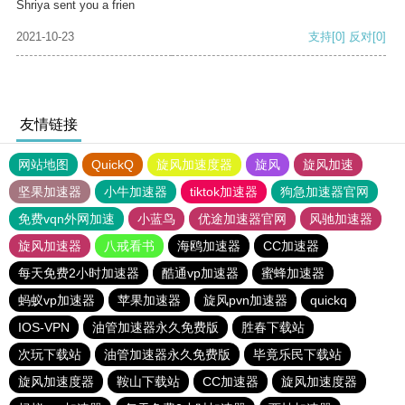
Shriya sent you a frien
2021-10-23
支持
[0]
反对
[0]
友情链接
网站地图
QuickQ
旋风加速度器
旋风
旋风加速
坚果加速器
小牛加速器
tiktok加速器
狗急加速器官网
免费vqn外网加速
小蓝鸟
优途加速器官网
风驰加速器
旋风加速器
八戒看书
海鸥加速器
CC加速器
每天免费2小时加速器
酷通vp加速器
蜜蜂加速器
蚂蚁vp加速器
苹果加速器
旋风pvn加速器
quickq
IOS-VPN
油管加速器永久免费版
胜春下载站
次玩下载站
油管加速器永久免费版
毕竟乐民下载站
旋风加速度器
鞍山下载站
CC加速器
旋风加速度器