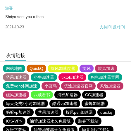
游客
Shriya sent you a frien
2021-10-23
支持
[0]
反对
[0]
友情链接
网站地图
QuickQ
旋风加速度器
旋风
旋风加速
坚果加速器
小牛加速器
tiktok加速器
狗急加速器官网
免费vqn外网加速
小蓝鸟
优途加速器官网
风驰加速器
旋风加速器
八戒看书
海鸥加速器
CC加速器
每天免费2小时加速器
酷通vp加速器
蜜蜂加速器
蚂蚁vp加速器
苹果加速器
旋风pvn加速器
quickq
IOS-VPN
油管加速器永久免费版
胜春下载站
次玩下载站
油管加速器永久免费版
毕竟乐民下载站