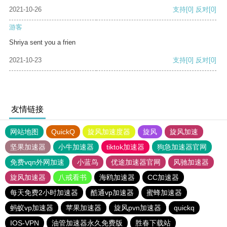
2021-10-26
支持
[0]
反对
[0]
游客
Shriya sent you a frien
2021-10-23
支持
[0]
反对
[0]
友情链接
网站地图
QuickQ
旋风加速度器
旋风
旋风加速
坚果加速器
小牛加速器
tiktok加速器
狗急加速器官网
免费vqn外网加速
小蓝鸟
优途加速器官网
风驰加速器
旋风加速器
八戒看书
海鸥加速器
CC加速器
每天免费2小时加速器
酷通vp加速器
蜜蜂加速器
蚂蚁vp加速器
苹果加速器
旋风pvn加速器
quickq
IOS-VPN
油管加速器永久免费版
胜春下载站