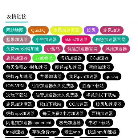
友情链接
网站地图
QuickQ
旋风加速度器
旋风
旋风加速
坚果加速器
小牛加速器
tiktok加速器
狗急加速器官网
免费vqn外网加速
小蓝鸟
优途加速器官网
风驰加速器
旋风加速器
八戒看书
海鸥加速器
CC加速器
每天免费2小时加速器
酷通vp加速器
蜜蜂加速器
蚂蚁vp加速器
苹果加速器
旋风pvn加速器
quickq
IOS-VPN
油管加速器永久免费版
胜春下载站
次玩下载站
油管加速器永久免费版
毕竟乐民下载站
旋风加速度器
鞍山下载站
CC加速器
旋风加速度器
蚂蚁npv加速器
每天免费2小时加速器
西柚加速器
闪电猫加速器-speedcat
极光加速器
书游下载站
ins加速器
苹果免费vqn
老王vnp
快连npv加速器