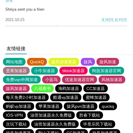
游客
Shriya sent you a frien
2021-10-23
支持
[0]
反对
[0]
友情链接
网站地图
QuickQ
旋风加速度器
旋风
旋风加速
坚果加速器
小牛加速器
tiktok加速器
狗急加速器官网
免费vqn外网加速
小蓝鸟
优途加速器官网
风驰加速器
旋风加速器
八戒看书
海鸥加速器
CC加速器
每天免费2小时加速器
酷通vp加速器
蜜蜂加速器
蚂蚁vp加速器
苹果加速器
旋风pvn加速器
quickq
IOS-VPN
油管加速器永久免费版
胜春下载站
次玩下载站
油管加速器永久免费版
毕竟乐民下载站