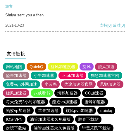
游客
Shriya sent you a frien
2021-10-23
支持
[0]
反对
[0]
友情链接
网站地图
QuickQ
旋风加速度器
旋风
旋风加速
坚果加速器
小牛加速器
tiktok加速器
狗急加速器官网
免费vqn外网加速
小蓝鸟
优途加速器官网
风驰加速器
旋风加速器
八戒看书
海鸥加速器
CC加速器
每天免费2小时加速器
酷通vp加速器
蜜蜂加速器
蚂蚁vp加速器
苹果加速器
旋风pvn加速器
quickq
IOS-VPN
油管加速器永久免费版
胜春下载站
次玩下载站
油管加速器永久免费版
毕竟乐民下载站