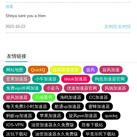
游客
Shriya sent you a frien
2021-10-23
支持
[0]
反对
[0]
友情链接
网站地图
QuickQ
旋风加速度器
旋风
旋风加速
坚果加速器
小牛加速器
tiktok加速器
狗急加速器官网
免费vqn外网加速
小蓝鸟
优途加速器官网
风驰加速器
旋风加速器
八戒看书
海鸥加速器
CC加速器
每天免费2小时加速器
酷通vp加速器
蜜蜂加速器
蚂蚁vp加速器
苹果加速器
旋风pvn加速器
quickq
IOS-VPN
油管加速器永久免费版
胜春下载站
次玩下载站
油管加速器永久免费版
毕竟乐民下载站