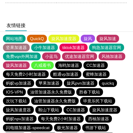
友情链接
网站地图
QuickQ
旋风加速度器
旋风
旋风加速
坚果加速器
小牛加速器
tiktok加速器
狗急加速器官网
免费vqn外网加速
小蓝鸟
优途加速器官网
风驰加速器
旋风加速器
八戒看书
海鸥加速器
CC加速器
每天免费2小时加速器
酷通vp加速器
蜜蜂加速器
蚂蚁vp加速器
苹果加速器
旋风pvn加速器
quickq
IOS-VPN
油管加速器永久免费版
胜春下载站
次玩下载站
油管加速器永久免费版
毕竟乐民下载站
旋风加速度器
鞍山下载站
CC加速器
旋风加速度器
蚂蚁npv加速器
每天免费2小时加速器
西柚加速器
闪电猫加速器-speedcat
极光加速器
书游下载站