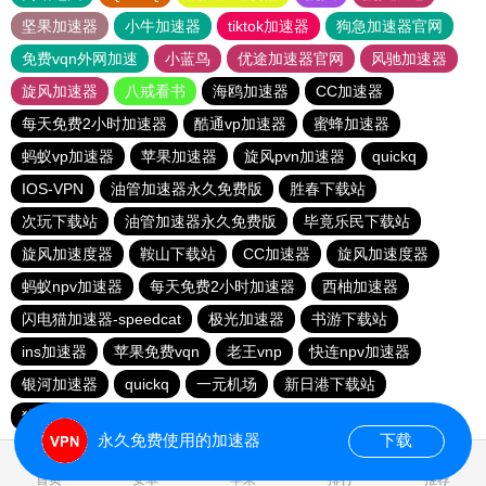
坚果加速器
小牛加速器
tiktok加速器
狗急加速器官网
免费vqn外网加速
小蓝鸟
优途加速器官网
风驰加速器
旋风加速器
八戒看书
海鸥加速器
CC加速器
每天免费2小时加速器
酷通vp加速器
蜜蜂加速器
蚂蚁vp加速器
苹果加速器
旋风pvn加速器
quickq
IOS-VPN
油管加速器永久免费版
胜春下载站
次玩下载站
油管加速器永久免费版
毕竟乐民下载站
旋风加速度器
鞍山下载站
CC加速器
旋风加速度器
蚂蚁npv加速器
每天免费2小时加速器
西柚加速器
闪电猫加速器-speedcat
极光加速器
书游下载站
ins加速器
苹果免费vqn
老王vnp
快连npv加速器
银河加速器
quickq
一元机场
新日港下载站
猎豹加速器
永久免费使用的加速器
下载
首页
安卓
苹果
排行
推荐