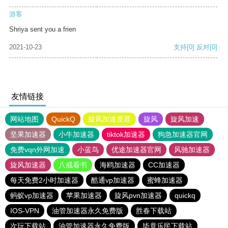
游客
Shriya sent you a frien
2021-10-23
支持
[0]
反对
[0]
友情链接
网站地图
QuickQ
旋风加速度器
旋风
旋风加速
坚果加速器
小牛加速器
tiktok加速器
狗急加速器官网
免费vqn外网加速
小蓝鸟
优途加速器官网
风驰加速器
旋风加速器
八戒看书
海鸥加速器
CC加速器
每天免费2小时加速器
酷通vp加速器
蜜蜂加速器
蚂蚁vp加速器
苹果加速器
旋风pvn加速器
quickq
IOS-VPN
油管加速器永久免费版
胜春下载站
次玩下载站
油管加速器永久免费版
毕竟乐民下载站