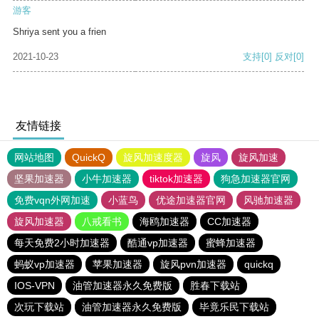
游客
Shriya sent you a frien
2021-10-23
支持
[0]
反对
[0]
友情链接
网站地图
QuickQ
旋风加速度器
旋风
旋风加速
坚果加速器
小牛加速器
tiktok加速器
狗急加速器官网
免费vqn外网加速
小蓝鸟
优途加速器官网
风驰加速器
旋风加速器
八戒看书
海鸥加速器
CC加速器
每天免费2小时加速器
酷通vp加速器
蜜蜂加速器
蚂蚁vp加速器
苹果加速器
旋风pvn加速器
quickq
IOS-VPN
油管加速器永久免费版
胜春下载站
次玩下载站
油管加速器永久免费版
毕竟乐民下载站