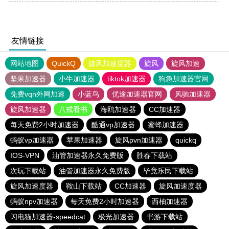
友情链接
网站地图
QuickQ
旋风加速度器
旋风
旋风加速
坚果加速器
小牛加速器
tiktok加速器
狗急加速器官网
免费vqn外网加速
小蓝鸟
优途加速器官网
风驰加速器
旋风加速器
八戒看书
海鸥加速器
CC加速器
每天免费2小时加速器
酷通vp加速器
蜜蜂加速器
蚂蚁vp加速器
苹果加速器
旋风pvn加速器
quickq
IOS-VPN
油管加速器永久免费版
胜春下载站
次玩下载站
油管加速器永久免费版
毕竟乐民下载站
旋风加速度器
鞍山下载站
CC加速器
旋风加速度器
蚂蚁npv加速器
每天免费2小时加速器
西柚加速器
闪电猫加速器-speedcat
极光加速器
书游下载站