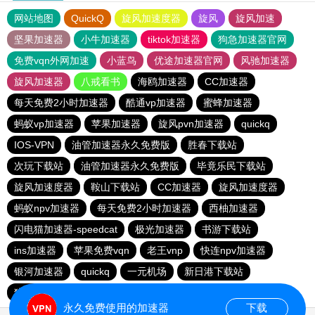
网站地图
QuickQ
旋风加速度器
旋风
旋风加速
坚果加速器
小牛加速器
tiktok加速器
狗急加速器官网
免费vqn外网加速
小蓝鸟
优途加速器官网
风驰加速器
旋风加速器
八戒看书
海鸥加速器
CC加速器
每天免费2小时加速器
酷通vp加速器
蜜蜂加速器
蚂蚁vp加速器
苹果加速器
旋风pvn加速器
quickq
IOS-VPN
油管加速器永久免费版
胜春下载站
次玩下载站
油管加速器永久免费版
毕竟乐民下载站
旋风加速度器
鞍山下载站
CC加速器
旋风加速度器
蚂蚁npv加速器
每天免费2小时加速器
西柚加速器
闪电猫加速器-speedcat
极光加速器
书游下载站
ins加速器
苹果免费vqn
老王vnp
快连npv加速器
银河加速器
quickq
一元机场
新日港下载站
猎豹加速器
永久免费使用的加速器
下载