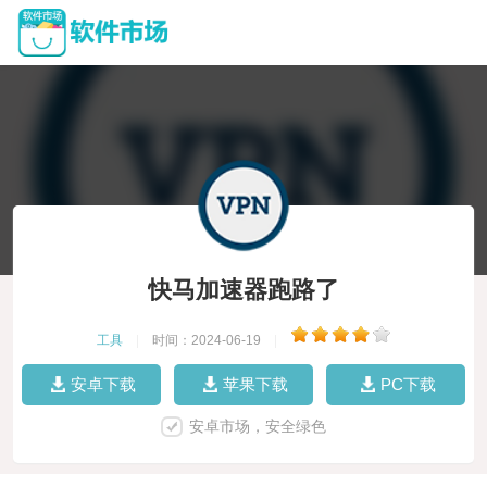
快马加速器跑路了
工具
|
时间：2024-06-19
|
安卓下载
苹果下载
PC下载
安卓市场，安全绿色