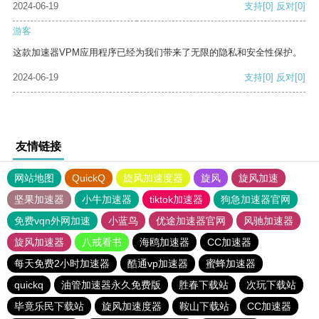
2024-06-19
支持
[0]
反对
[0]
游客
这款加速器VPM应用程序已经为我们带来了无限的隐私和安全性保护。
2024-06-19
支持
[0]
反对
[0]
友情链接
网站地图
QuickQ
旋风加速度器
旋风
旋风加速
坚果加速器
小牛加速器
tiktok加速器
狗急加速器官网
免费vqn外网加速
小蓝鸟
优途加速器官网
风驰加速器
旋风加速器
八戒看书
海鸥加速器
CC加速器
每天免费2小时加速器
酷通vp加速器
蜜蜂加速器
quickq
油管加速器永久免费版
胜春下载站
次玩下载站
毕竟乐民下载站
旋风加速度器
鞍山下载站
CC加速器