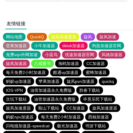
友情链接
网站地图
QuickQ
旋风加速度器
旋风
旋风加速
坚果加速器
小牛加速器
tiktok加速器
狗急加速器官网
免费vqn外网加速
小蓝鸟
优途加速器官网
风驰加速器
旋风加速器
八戒看书
海鸥加速器
CC加速器
每天免费2小时加速器
酷通vp加速器
蜜蜂加速器
蚂蚁vp加速器
苹果加速器
旋风pvn加速器
quickq
IOS-VPN
油管加速器永久免费版
胜春下载站
次玩下载站
油管加速器永久免费版
毕竟乐民下载站
旋风加速度器
鞍山下载站
CC加速器
旋风加速度器
蚂蚁npv加速器
每天免费2小时加速器
西柚加速器
闪电猫加速器-speedcat
极光加速器
书游下载站