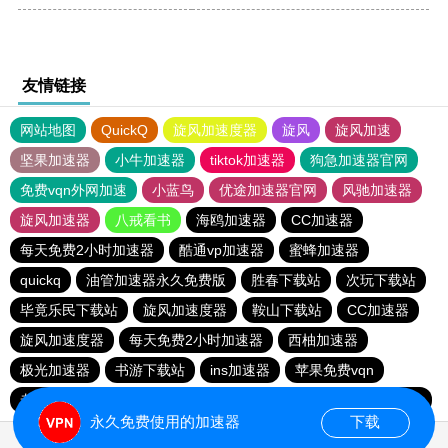
友情链接
网站地图
QuickQ
旋风加速度器
旋风
旋风加速
坚果加速器
小牛加速器
tiktok加速器
狗急加速器官网
免费vqn外网加速
小蓝鸟
优途加速器官网
风驰加速器
旋风加速器
八戒看书
海鸥加速器
CC加速器
每天免费2小时加速器
酷通vp加速器
蜜蜂加速器
quickq
油管加速器永久免费版
胜春下载站
次玩下载站
毕竟乐民下载站
旋风加速度器
鞍山下载站
CC加速器
旋风加速度器
每天免费2小时加速器
西柚加速器
极光加速器
书游下载站
ins加速器
苹果免费vqn
老王vnp
银河加速器
quickq
一元机场
新日港下载站
永久免费使用的加速器
下载