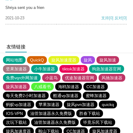
Shriya sent you a frien
2021-10-23
支持
[0]
反对
[0]
友情链接
网站地图
QuickQ
旋风加速度器
旋风
旋风加速
坚果加速器
小牛加速器
tiktok加速器
狗急加速器官网
免费vqn外网加速
小蓝鸟
优途加速器官网
风驰加速器
旋风加速器
八戒看书
海鸥加速器
CC加速器
每天免费2小时加速器
酷通vp加速器
蜜蜂加速器
蚂蚁vp加速器
苹果加速器
旋风pvn加速器
quickq
IOS-VPN
油管加速器永久免费版
胜春下载站
次玩下载站
油管加速器永久免费版
毕竟乐民下载站
旋风加速度器
鞍山下载站
CC加速器
旋风加速度器