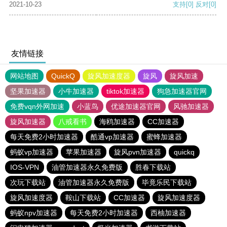
2021-10-23
支持
[0]
反对
[0]
友情链接
网站地图
QuickQ
旋风加速度器
旋风
旋风加速
坚果加速器
小牛加速器
tiktok加速器
狗急加速器官网
免费vqn外网加速
小蓝鸟
优途加速器官网
风驰加速器
旋风加速器
八戒看书
海鸥加速器
CC加速器
每天免费2小时加速器
酷通vp加速器
蜜蜂加速器
蚂蚁vp加速器
苹果加速器
旋风pvn加速器
quickq
IOS-VPN
油管加速器永久免费版
胜春下载站
次玩下载站
油管加速器永久免费版
毕竟乐民下载站
旋风加速度器
鞍山下载站
CC加速器
旋风加速度器
蚂蚁npv加速器
每天免费2小时加速器
西柚加速器