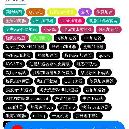
网站地图
QuickQ
旋风加速度器
旋风
旋风加速
坚果加速器
小牛加速器
tiktok加速器
狗急加速器官网
免费vqn外网加速
小蓝鸟
优途加速器官网
风驰加速器
旋风加速器
八戒看书
海鸥加速器
CC加速器
每天免费2小时加速器
酷通vp加速器
蜜蜂加速器
蚂蚁vp加速器
苹果加速器
旋风pvn加速器
quickq
IOS-VPN
油管加速器永久免费版
胜春下载站
次玩下载站
油管加速器永久免费版
毕竟乐民下载站
旋风加速度器
鞍山下载站
CC加速器
旋风加速度器
蚂蚁npv加速器
每天免费2小时加速器
西柚加速器
闪电猫加速器-speedcat
极光加速器
书游下载站
ins加速器
苹果免费vqn
老王vnp
快连npv加速器
银河加速器
quickq
一元机场
新日港下载站
猎豹加速器