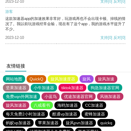
2023-12-10
支持
[0]
反对
[0]
游客
这款加速器app的加速效果非常好，玩游戏再也不会出现卡顿、掉线的情
况了。我以前玩游戏经常会输，现在有了这个app，我的游戏水平提升了
不少。
2023-12-10
支持
[0]
反对
[0]
友情链接
网站地图
QuickQ
旋风加速度器
旋风
旋风加速
坚果加速器
小牛加速器
tiktok加速器
狗急加速器官网
免费vqn外网加速
小蓝鸟
优途加速器官网
风驰加速器
旋风加速器
八戒看书
海鸥加速器
CC加速器
每天免费2小时加速器
酷通vp加速器
蜜蜂加速器
蚂蚁vp加速器
苹果加速器
旋风pvn加速器
quickq