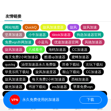
友情链接
网站地图
QuickQ
旋风加速度器
旋风
旋风加速
坚果加速器
小牛加速器
tiktok加速器
狗急加速器官网
免费vqn外网加速
小蓝鸟
优途加速器官网
风驰加速器
旋风加速器
八戒看书
海鸥加速器
CC加速器
每天免费2小时加速器
酷通vp加速器
蜜蜂加速器
quickq
油管加速器永久免费版
胜春下载站
次玩下载站
毕竟乐民下载站
旋风加速度器
鞍山下载站
CC加速器
旋风加速度器
每天免费2小时加速器
西柚加速器
极光加速器
书游下载站
ins加速器
苹果免费vqn
老王vnp
银河加速器
quickq
一元机场
新日港下载站
永久免费使用的加速器
下载
0.037235s
首页
安卓
苹果
排行
推荐