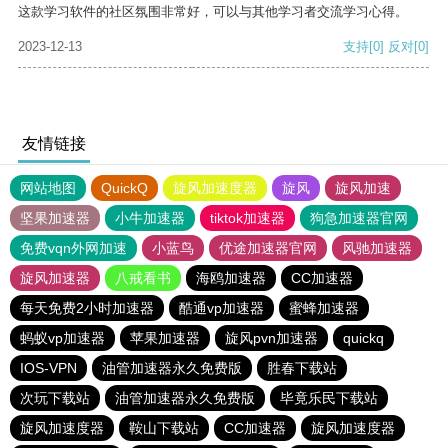
这款学习软件的社区氛围非常好，可以与其他学习者交流学习心得。
2023-12-13
支持
[0]
反对
[0]
友情链接
网站地图
QuickQ
旋风加速度器
旋风
旋风加速
坚果加速器
小牛加速器
tiktok加速器
狗急加速器官网
免费vqn外网加速
小蓝鸟
优途加速器官网
风驰加速器
旋风加速器
八戒看书
海鸥加速器
CC加速器
每天免费2小时加速器
酷通vp加速器
蜜蜂加速器
蚂蚁vp加速器
苹果加速器
旋风pvn加速器
quickq
IOS-VPN
油管加速器永久免费版
胜春下载站
次玩下载站
油管加速器永久免费版
毕竟乐民下载站
旋风加速度器
鞍山下载站
CC加速器
旋风加速度器