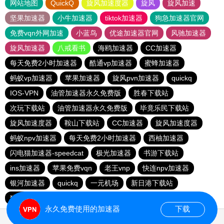
网站地图
QuickQ
旋风加速度器
旋风
旋风加速
坚果加速器
小牛加速器
tiktok加速器
狗急加速器官网
免费vqn外网加速
小蓝鸟
优途加速器官网
风驰加速器
旋风加速器
八戒看书
海鸥加速器
CC加速器
每天免费2小时加速器
酷通vp加速器
蜜蜂加速器
蚂蚁vp加速器
苹果加速器
旋风pvn加速器
quickq
IOS-VPN
油管加速器永久免费版
胜春下载站
次玩下载站
油管加速器永久免费版
毕竟乐民下载站
旋风加速度器
鞍山下载站
CC加速器
旋风加速度器
蚂蚁npv加速器
每天免费2小时加速器
西柚加速器
闪电猫加速器-speedcat
极光加速器
书游下载站
ins加速器
苹果免费vqn
老王vnp
快连npv加速器
银河加速器
quickq
一元机场
新日港下载站
猎豹加速器
永久免费使用的加速器
下载